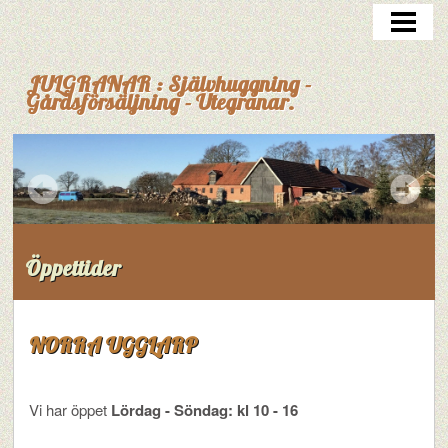
HEM
JULGRANAR : Självhuggning -
Gårdsförsäljning - Utegranar.
Öppettider
NORRA UGGLARP
Vi har öppet
Lördag - Söndag: kl 10 - 16