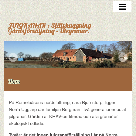
HEM
JULGRANAR : Självhuggning -
Gårdsförsäljning - Utegranar.
Hem
På Romeleåsens nordsluttning, nära Björnstorp, ligger
Norra Ugglarp där familjen Bergman i två generationer odlat
julgranar. Gården är KRAV-certifierad och alla granar är
ekologiskt odlade.
Tyvärr är det ingen julgransförsäljning i år på Norra